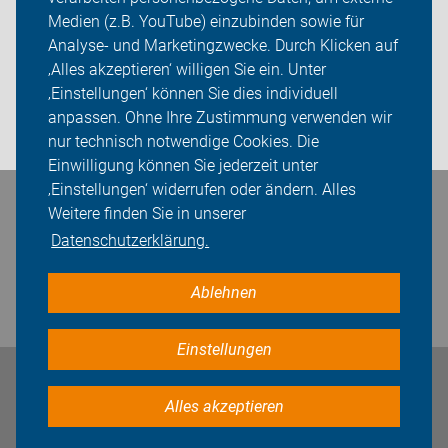
ADFC auf den Fildern
Medien (z.B. YouTube) einzubinden sowie für
Sei dabei
Analyse- und Marketingzwecke. Durch Klicken auf
‚Alles akzeptieren‘ willigen Sie ein. Unter
Presse
‚Einstellungen‘ können Sie dies individuell
anpassen. Ohne Ihre Zustimmung verwenden wir
Login
nur technisch notwendige Cookies. Die
Einwilligung können Sie jederzeit unter
‚Einstellungen‘ widerrufen oder ändern. Alles
Bleiben Sie in Kontakt
Weitere finden Sie in unserer
Datenschutzerklärung.
Ablehnen
Einstellungen
Impressum
Datenschutz
Cookie-Einstellungen
Alles akzeptieren