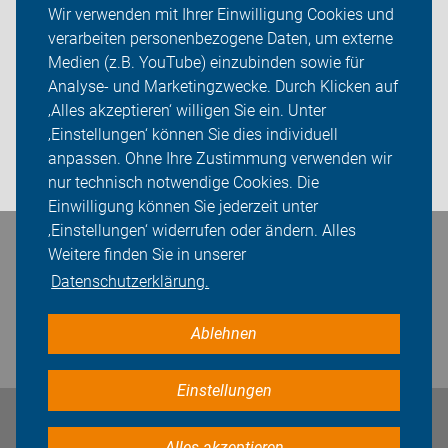
Wir verwenden mit Ihrer Einwilligung Cookies und
verarbeiten personenbezogene Daten, um externe
ADFC auf den Fildern
Medien (z.B. YouTube) einzubinden sowie für
Sei dabei
Analyse- und Marketingzwecke. Durch Klicken auf
‚Alles akzeptieren‘ willigen Sie ein. Unter
Presse
‚Einstellungen‘ können Sie dies individuell
anpassen. Ohne Ihre Zustimmung verwenden wir
Login
nur technisch notwendige Cookies. Die
Einwilligung können Sie jederzeit unter
‚Einstellungen‘ widerrufen oder ändern. Alles
Bleiben Sie in Kontakt
Weitere finden Sie in unserer
Datenschutzerklärung.
Ablehnen
Einstellungen
Impressum
Datenschutz
Cookie-Einstellungen
Alles akzeptieren